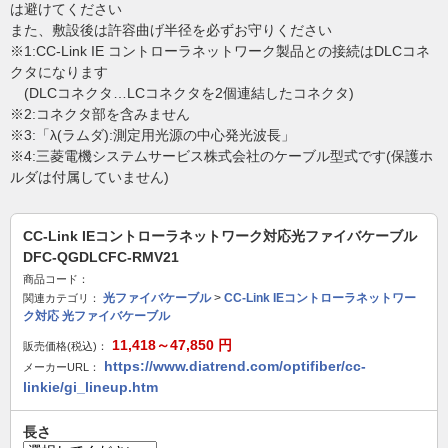
は避けてください
また、敷設後は許容曲げ半径を必ずお守りください
※1:CC-Link IE コントローラネットワーク製品との接続はDLCコネ
クタになります
(DLCコネクタ…LCコネクタを2個連結したコネクタ)
※2:コネクタ部を含みません
※3:「λ(ラムダ):測定用光源の中心発光波長」
※4:三菱電機システムサービス株式会社のケーブル型式です(保護ホ
ルダは付属していません)
CC-Link IEコントローラネットワーク対応光ファイバケーブル
DFC-QGDLCFC-RMV21
商品コード：
光ファイバケーブル
>
CC-Link IEコントローラネットワー
関連カテゴリ：
ク対応 光ファイバケーブル
11,418～47,850
円
販売価格(税込)：
https://www.diatrend.com/optifiber/cc-
メーカーURL：
linkie/gi_lineup.htm
長さ