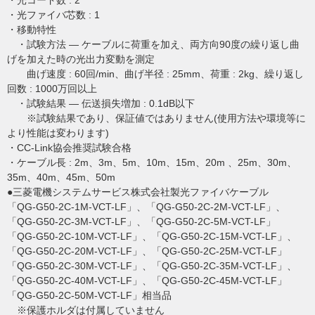
・光コード数 : 2
・光ファイバ芯数 : 1
・移動特性
・試験方法 ― ケーブルに荷重を加え、両方向90度の繰り返し曲
げを加えた時の光出力変動を測定
曲げ速度 : 60回/min、曲げ半径 : 25mm、荷重 : 2kg、繰り返し
回数 : 1000万回以上
・試験結果 ― 伝送損失増加 : 0.1dB以下
※試験結果であり、保証値ではありません(使用方法や環境等に
より性能は変わります)
・CC-Link協会推奨試験合格
・ケーブル長 : 2m、3m、5m、10m、15m、20m 、25m、30m、
35m、40m、45m、50m
●三菱電機システムサービス株式会社製光ファイバケーブル
「QG-G50-2C-1M-VCT-LF」、「QG-G50-2C-2M-VCT-LF」、
「QG-G50-2C-3M-VCT-LF」、「QG-G50-2C-5M-VCT-LF」
「QG-G50-2C-10M-VCT-LF」、「QG-G50-2C-15M-VCT-LF」、
「QG-G50-2C-20M-VCT-LF」、「QG-G50-2C-25M-VCT-LF」
「QG-G50-2C-30M-VCT-LF」、「QG-G50-2C-35M-VCT-LF」、
「QG-G50-2C-40M-VCT-LF」、「QG-G50-2C-45M-VCT-LF」
「QG-G50-2C-50M-VCT-LF」相当品
※保護ホルダは付属していません