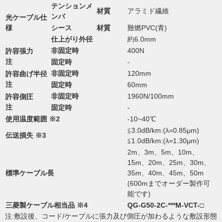
テンションメ
材質
アラミド繊維
ンバ
光ケーブル仕
様
シース
材質
難燃PVC(青)
仕上がり外径
約6.0mm
非固定時
400N
許容張力
注
固定時
-
非固定時
120mm
許容曲げ半径
注
固定時
60mm
非固定時
1960N/100mm
許容側圧
注
固定時
-
使用温度範囲 ※2
-10~40℃
≦3.0dB/km:(λ=0.85μm)
伝送損失 ※3
≦1.0dB/km:(λ=1.30μm)
2m、3m、5m、10m、
15m、20m、25m、30m、
標準ケーブル長
35m、40m、45m、50m
(600mまでオーダー製作可
能です)
三菱製ケーブル相当品 ※4
QG-G50-2C-***M-VCT-□
注:敷設後、コード/ケーブルに張力及び側圧が加わるような敷設形態