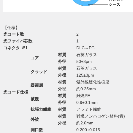
【仕様】
光コード数
2
光ファイバ芯数
1
コネクタ ※1
DLC⇔FC
材質
石英ガラス
コア
外径
50±3μm
材質
石英ガラス
クラッド
外径
125±3μm
材質
紫外線硬化性樹脂
緩衝層
外径
約0.25mm
光コード仕様
材質
難燃PE
被覆
外径
0.9±0.1mm
抗張力繊維
材質
アラミド繊維
材質
難燃ノンハロゲン材料(青)
外被
外径
約2.0mm
開口数
0.200±0.015