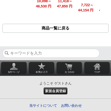
10,098～
11,418～
7,722～
9,90
46,530 円
47,850 円
44,154 円
46,332
商品一覧に戻る
ようこそ ゲストさん
新規会員登録
当サイトについて
お問い合わせ