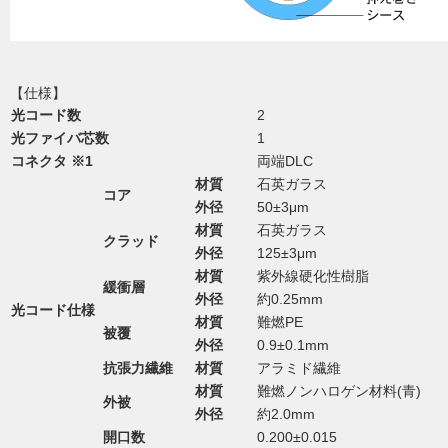
【仕様】
光コード数
2
光ファイバ芯数
1
コネクタ ※1
両端DLC
材質
石英ガラス
コア
外径
50±3μm
材質
石英ガラス
クラッド
外径
125±3μm
材質
紫外線硬化性樹脂
緩衝層
外径
約0.25mm
光コード仕様
材質
難燃PE
被覆
外径
0.9±0.1mm
抗張力繊維
材質
アラミド繊維
材質
難燃ノンハロゲン材料(青)
外被
外径
約2.0mm
開口数
0.200±0.015