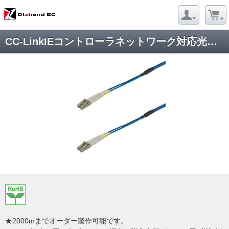
CC-LinkIEコントローラネットワーク対応光ファイバケーブルDFC-QGDLCDLC-RMV21
★2000mまでオーダー製作可能です。