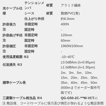
テンションメ
材質
アラミド繊維
ンバ
光ケーブル仕
様
シース
材質
難燃PVC(青)
仕上がり外径
約6.0mm
非固定時
400N
許容張力
注
固定時
-
非固定時
120mm
許容曲げ半径
注
固定時
60mm
非固定時
1960N/100mm
許容側圧
注
固定時
-
使用温度範囲 ※2
-10~40℃
≦3.0dB/km:(λ=0.85μm)
伝送損失 ※3
≦1.0dB/km:(λ=1.30μm)
2m、3m、5m、10m、
15m、20m、25m、30m、
標準ケーブル長
35m、40m、45m、50m
(600mまでオーダー製作可
能です)
三菱製ケーブル相当品 ※4
QG-G50-2C-***M-VCT-□
注:敷設後、コード/ケーブルに張力及び側圧が加わるような敷設形態