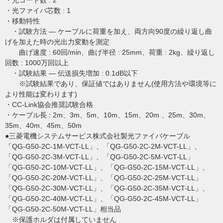
・光コード数 : 2
・光ファイバ芯数 : 1
・移動特性
・試験方法 ― ケーブルに荷重を加え、両方向90度の繰り返し曲
げを加えた時の光出力変動を測定
曲げ速度 : 60回/min、曲げ半径 : 25mm、荷重 : 2kg、繰り返し
回数 : 1000万回以上
・試験結果 ― 伝送損失増加 : 0.1dB以下
※試験結果であり、保証値ではありません(使用方法や環境等に
より性能は変わります)
・CC-Link協会推奨試験合格
・ケーブル長 : 2m、3m、5m、10m、15m、20m 、25m、30m、
35m、40m、45m、50m
●三菱電機システムサービス株式会社製光ファイバケーブル
「QG-G50-2C-1M-VCT-LL」、「QG-G50-2C-2M-VCT-LL」、
「QG-G50-2C-3M-VCT-LL」、「QG-G50-2C-5M-VCT-LL」
「QG-G50-2C-10M-VCT-LL」、「QG-G50-2C-15M-VCT-LL」、
「QG-G50-2C-20M-VCT-LL」、「QG-G50-2C-25M-VCT-LL」
「QG-G50-2C-30M-VCT-LL」、「QG-G50-2C-35M-VCT-LL」、
「QG-G50-2C-40M-VCT-LL」、「QG-G50-2C-45M-VCT-LL」
「QG-G50-2C-50M-VCT-LL」相当品
※保護ホルダは付属していません