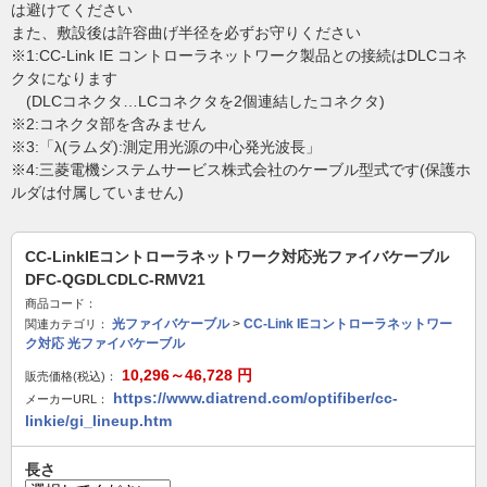
は避けてください
また、敷設後は許容曲げ半径を必ずお守りください
※1:CC-Link IE コントローラネットワーク製品との接続はDLCコネ
クタになります
(DLCコネクタ…LCコネクタを2個連結したコネクタ)
※2:コネクタ部を含みません
※3:「λ(ラムダ):測定用光源の中心発光波長」
※4:三菱電機システムサービス株式会社のケーブル型式です(保護ホ
ルダは付属していません)
CC-LinkIEコントローラネットワーク対応光ファイバケーブル
DFC-QGDLCDLC-RMV21
商品コード：
光ファイバケーブル
>
CC-Link IEコントローラネットワー
関連カテゴリ：
ク対応 光ファイバケーブル
10,296～46,728
円
販売価格(税込)：
https://www.diatrend.com/optifiber/cc-
メーカーURL：
linkie/gi_lineup.htm
長さ