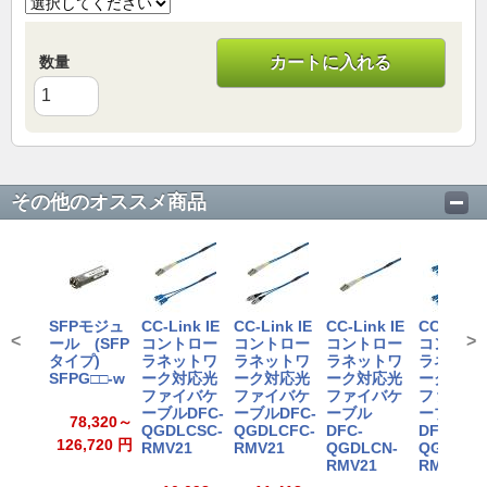
数量
カートに入れる
その他のオススメ商品
SFPモジュ
CC-Link IE
CC-Link IE
CC-Link IE
CC-Link 
<
>
ール (SFP
コントロー
コントロー
コントロー
コントロ
タイプ)
ラネットワ
ラネットワ
ラネットワ
ラネット
SFPG□□-w
ーク対応光
ーク対応光
ーク対応光
ーク対応
ファイバケ
ファイバケ
ファイバケ
ファイバ
ーブルDFC-
ーブルDFC-
ーブル
ーブル
78,320～
QGDLCSC-
QGDLCFC-
DFC-
DFC-
126,720 円
RMV21
RMV21
QGDLCN-
QGSCSC
RMV21
RMV21