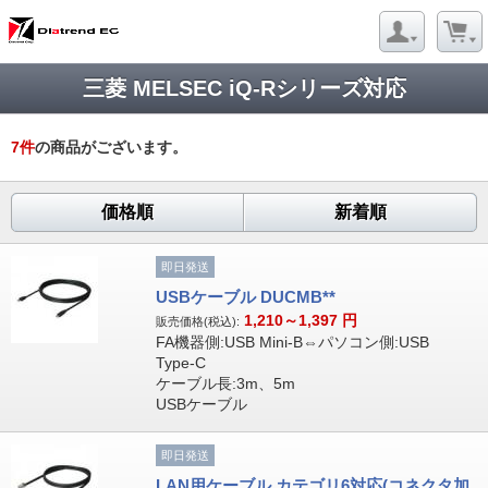
三菱 MELSEC iQ-Rシリーズ対応
7
件
の商品がございます。
価格順
新着順
即日発送
USBケーブル DUCMB**
1,210～1,397
円
販売価格(税込):
FA機器側:USB Mini-B⇔パソコン側:USB
Type-C
ケーブル長:3m、5m
USBケーブル
即日発送
LAN用ケーブル カテゴリ6対応(コネクタ加