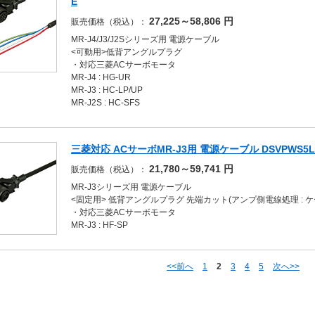
E
27,225～58,806
円
販売価格（税込）：
MR-J4/J3/J2Sシリーズ用 電源ケーブル
<可動用>低背アングルプラグ
・対応三菱ACサーボモータ
MR-J4 : HG-UR
MR-J3 : HC-LP/UP
MR-J2S : HC-SFS
三菱対応 ACサーボMR-J3用 電源ケーブル DSVPWS5LL-
21,780～59,741
円
販売価格（税込）：
MR-J3シリーズ用 電源ケーブル
<固定用> 低背アングルプラグ 先端カット(アンプ側電線処理 : 
・対応三菱ACサーボモータ
MR-J3 : HF-SP
<<前へ
1
2
3
4
5
次へ>>