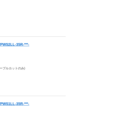
S2LL-35R-***-
ケーブルカットのみ)
S1LL-35R-***-