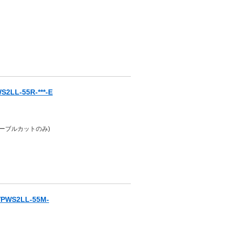
L-55R-***-E
ケーブルカットのみ)
WS2LL-55M-