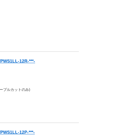
S1LL-12R-***-
ケーブルカットのみ)
S1LL-12P-***-