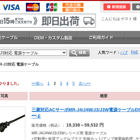
こんにちは ゲスト 様
PoE
人気ワード：
ハブ
R-J3対応 電源ケーブル
つかりました。
<<前へ
1
2
3
4
5
次へ>>
写真
概要
三菱対応ACサーボMR-J4/J4W/J3/J3W電源ケーブルDSV
***-E
19,338～59,532
円
販売価格（税込）：
MR-J4/J4W/J3/J3Wシリーズ用 電源ケーブル
<可動用> 低背アングルプラグ 先端カット(アンプ側電線処理 : 