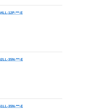
-12P-***-E
-35N-***-E
-35N-***-E