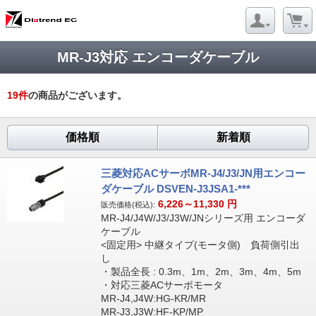
MR-J3対応 エンコーダケーブル
19
件
の商品がございます。
価格順
新着順
三菱対応ACサーボMR-J4/J3/JN用エンコー
ダケーブル DSVEN-J3JSA1-***
6,226～11,330
円
販売価格(税込):
MR-J4/J4W/J3/J3W/JNシリーズ用 エンコーダ
ケーブル
<固定用> 中継タイプ(モータ側) 負荷側引出
し
・製品全長 : 0.3m、1m、2m、3m、4m、5m
・対応三菱ACサーボモータ
MR-J4,J4W:HG-KR/MR
MR-J3,J3W:HF-KP/MP