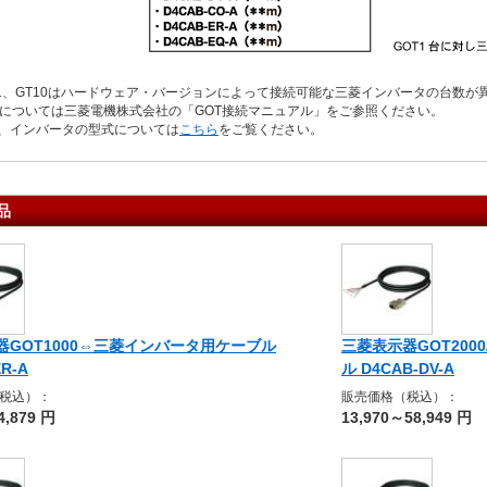
21、GT10はハードウェア・バージョンによって接続可能な三菱インバータの台数が
ついては三菱電機株式会社の「GOT接続マニュアル」をご参照ください。
T、インバータの型式については
こちら
をご覧ください。
品
器GOT1000⇔三菱インバータ用ケーブル
三菱表示器GOT200
R-A
ル D4CAB-DV-A
税込）：
販売価格（税込）：
4,879 円
13,970～58,949 円