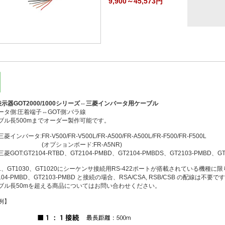
9,900～45,573円
示器GOT2000/1000シリーズ⇔三菱インバータ用ケーブル
ータ側:圧着端子⇔GOT側:バラ線
ブル長500mまでオーダー製作可能です。
インバータ:FR-V500/FR-V500L/FR-A500/FR-A500L/FR-F500/FR-F500L
プションボード:FR-A5NR)
菱GOT:GT2104-RTBD、GT2104-PMBD、GT2104-PMBDS、GT2103-PMBD、GT
21、GT1030、GT1020にシーケンサ接続用RS-422ポートが搭載されている機種に
104-PMBD、GT2103-PMBD と接続の場合、RSA/CSA, RSB/CSB の配線は不要で
ブル長50mを超える商品についてはお問い合わせください。
例】