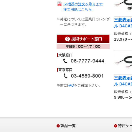
FA機器の注文を承ります
注文用紙はこちら
※発送については営業日カレンダ
三菱表示器
ーに基づきます。
ル D4CA
販売価格（
13,970～
大阪窓口
東京窓口
三菱表示器
ル D4CA
事前に
FAQ
をご確認下さい。
販売価格（
9,900～5
製品一覧
特注ケ