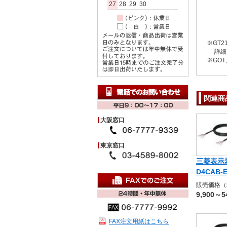
27
28
29
30
※GT
詳細に
※GO
関連商
大阪窓口
東京窓口
三菱表示
D4CAB-E
販売価格（
9,900～5
FAX注文用紙はこちら