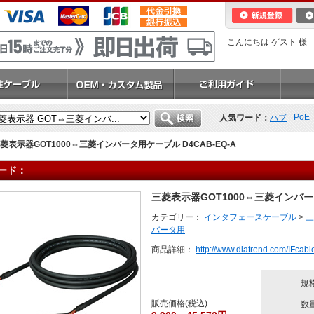
こんにちは ゲスト 様
PoE
人気ワード：
ハブ
菱表示器GOT1000⇔三菱インバータ用ケーブル D4CAB-EQ-A
ード：
三菱表示器GOT1000⇔三菱インバータ
カテゴリー：
インタフェースケーブル
>
三
バータ用
商品詳細：
http://www.diatrend.com/IFcable
規
販売価格(税込)
数