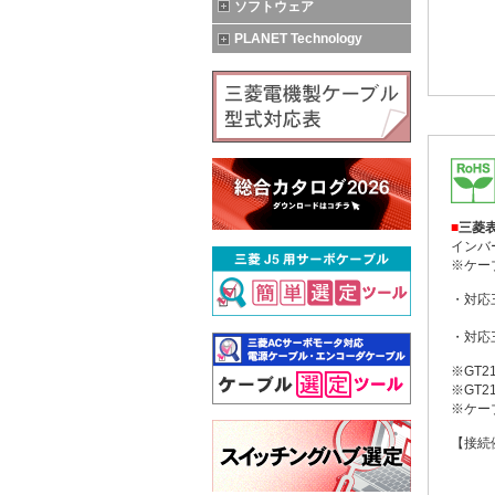
ソフトウェア
PLANET Technology
■
三菱表
インバ
※ケー
・対応三菱
(オ
・対応三
※GT
※GT2
※ケー
【接続