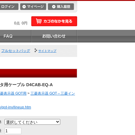
0点 0円
フルセットバッグ
サイトマップ
用ケーブル D4CAB-EQ-A
菱表示器 GOT用
>
三菱表示器 GOT⇔三菱イン
/got-inv/lineup.htm
格
量