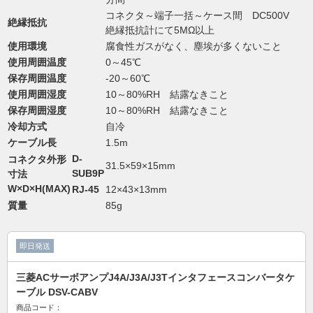
コネクタ～端子一括～ケース間 DC500V
絶縁抵抗
絶縁抵抗計にて5MΩ以上
使用環境
腐食性ガスがなく、塵埃が多くないこと
使用周囲温度
0～45℃
保存周囲温度
-20～60℃
使用周囲湿度
10～80%RH 結露なきこと
保存周囲湿度
10～80%RH 結露なきこと
冷却方式
自冷
ケーブル長
1.5m
D-
コネクタ外形
31.5×59×15mm
SUB9P
寸法
W×D×H(MAX)
RJ-45
12×43×13mm
質量
85g
即日発送
三菱ACサーボアンプJ4A/J3A/J3Tインタフェースコンバータケ
ーブル DSV-CABV
商品コード：