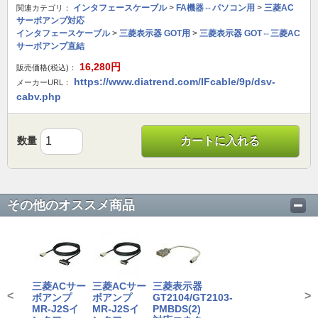
インタフェースケーブル
>
FA機器⇔パソコン用
>
三菱AC
関連カテゴリ：
サーボアンプ対応
インタフェースケーブル
>
三菱表示器 GOT用
>
三菱表示器 GOT⇔三菱AC
サーボアンプ直結
16,280
円
販売価格(税込)：
https://www.diatrend.com/IFcable/9p/dsv-
メーカーURL：
cabv.php
数量
カートに入れる
その他のオススメ商品
三菱ACサー
三菱ACサー
三菱表示器
<
>
ボアンプ
ボアンプ
GT2104/GT2103-
MR-J2Sイ
MR-J2Sイ
PMBDS(2)