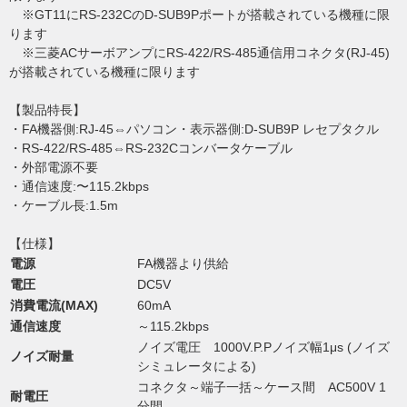
※GT11にRS-232CのD-SUB9Pポートが搭載されている機種に限
ります
※三菱ACサーボアンプにRS-422/RS-485通信用コネクタ(RJ-45)
が搭載されている機種に限ります
【製品特長】
・FA機器側:RJ-45⇔パソコン・表示器側:D-SUB9P レセプタクル
・RS-422/RS-485⇔RS-232Cコンバータケーブル
・外部電源不要
・通信速度:〜115.2kbps
・ケーブル長:1.5m
【仕様】
電源
FA機器より供給
電圧
DC5V
消費電流(MAX)
60mA
通信速度
～115.2kbps
ノイズ電圧 1000V.P.Pノイズ幅1μs (ノイズ
ノイズ耐量
シミュレータによる)
コネクタ～端子一括～ケース間 AC500V 1
耐電圧
分間