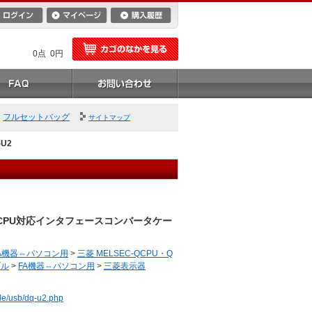
0点 0円
フルセットバッグ
サイトマップ
U2
ョンCPU対応インタフェースコンバータケー
A機器⇔パソコン用
>
三菱 MELSEC-QCPU・Q
ブル
>
FA機器⇔パソコン用
>
三菱表示器
ble/usb/dq-u2.php