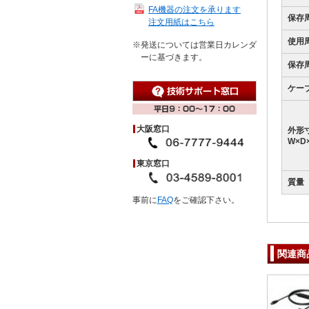
FA機器の注文を承ります
保存
注文用紙はこちら
使用
※発送については営業日カレンダ
ーに基づきます。
保存
ケー
大阪窓口
外形
W×D
東京窓口
質量
事前に
FAQ
をご確認下さい。
関連商