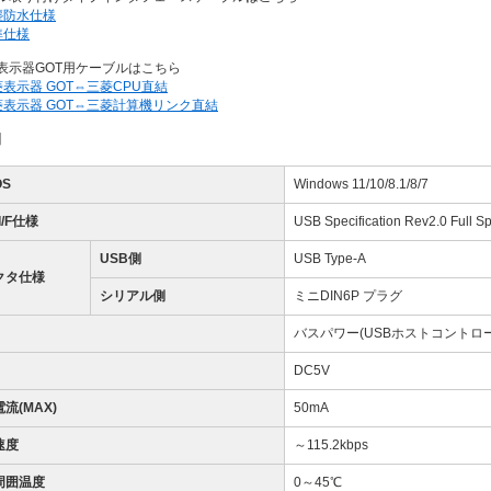
塵防水仕様
準仕様
表示器GOT用ケーブルはこちら
表示器 GOT⇔三菱CPU直結
菱表示器 GOT⇔三菱計算機リンク直結
】
S
Windows 11/10/8.1/8/7
I/F仕様
USB Specification Rev2.0 Full
USB側
USB Type-A
クタ仕様
シリアル側
ミニDIN6P プラグ
バスパワー(USBホストコントロ
DC5V
流(MAX)
50mA
速度
～115.2kbps
周囲温度
0～45℃