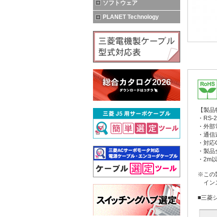
ソフトウェア
PLANET Technology
【製品
・RS-
・外部
・通信速
・対応OS:
・製品全
・2m
※この
イン
■三菱