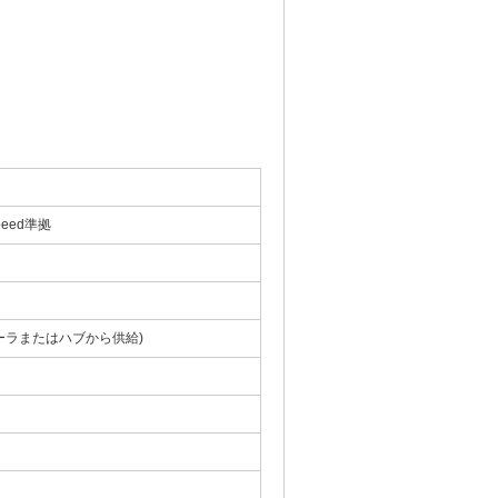
 Speed準拠
ーラまたはハブから供給)