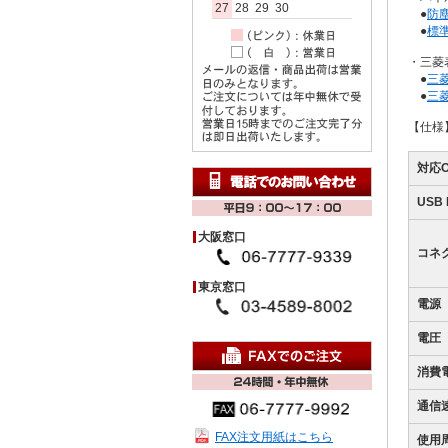
27
28
29
30
●
防
●
標
・三菱
●
三菱
●
三
【仕様
対応O
USB 
大阪窓口
コネ
東京窓口
電源
電圧
消費電
通信
FAX注文用紙はこちら
使用