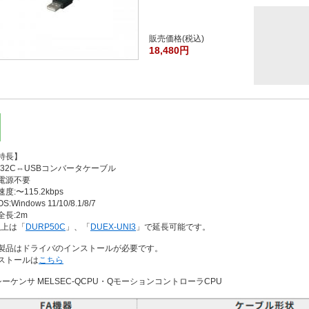
販売価格(税込)
18,480円
特長】
232C⇔USBコンバータケーブル
電源不要
度:〜115.2kbps
Windows 11/10/8.1/8/7
長:2m
以上は「
DURP50C
」、「
DUEX-UNI3
」で延長可能です。
製品はドライバのインストールが必要です。
ストールは
こちら
シーケンサ MELSEC-QCPU・QモーションコントローラCPU