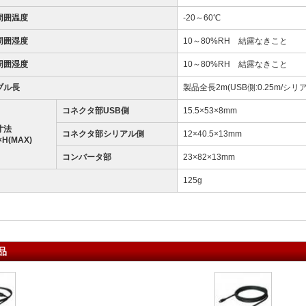
周囲温度
-20～60℃
周囲湿度
10～80%RH 結露なきこと
周囲湿度
10～80%RH 結露なきこと
ブル長
製品全長2m(USB側:0.25m/シリア
コネクタ部USB側
15.5×53×8mm
寸法
コネクタ部シリアル側
12×40.5×13mm
×H(MAX)
コンバータ部
23×82×13mm
125g
品