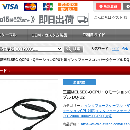
こんにちは ゲスト 様
PoE
人気ワード：
ハブ
菱MELSEC-QCPU・QモーションCPU対応インタフェースコンバータケーブル DQ-
ード：
三菱MELSEC-QCPU・Qモーシ
ブル DQ-U2
カテゴリー：
インタフェースケーブル
>
F
モーションCPU対応
インタフェースケー
GOT2000/1000/A900/F900対応
商品詳細：
https://www.diatrend.com/IFca