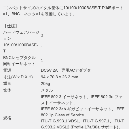
コンパクトサイズのメタル筐体に10/100/1000BASE-T RJ45ポート
×1、BNCコネクタ×1を装備しています。
【仕様】
ハードウェアバージ
3
ョン
10/100/1000BASE-
1
T
BNCレセプタクル
1
同軸イーサネット
電源
DC5V 2A 専用ACアダプタ
寸法(W x D X H)
94 x 70.3 x 26.2 mm
重量
205g
筐体
メタル
IEEE 802.3 イーサネット、IEEE 802.3u ファ
ストイーサネット、
IEEE 802.3ab ギガビットイーサネット、IEEE
802.1p Class of Service、
規格
ITU-T G.993.1 VDSL、ITU-T G.997.1、ITU-T
G.993.2 VDSL2 (Profile 17a/30a サポート)、