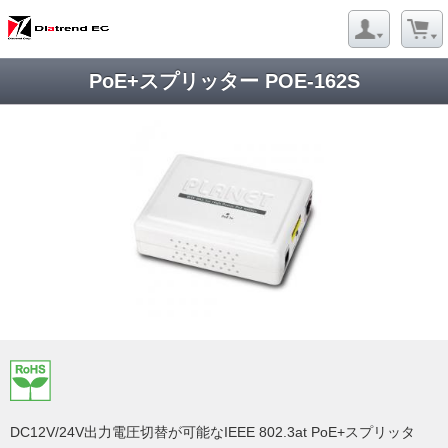
PoE+スプリッター POE-162S
DC12V/24V出力電圧切替が可能なIEEE 802.3at PoE+スプリッタ