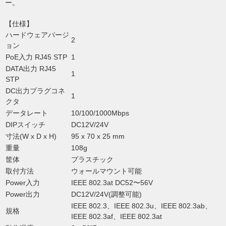
ー。
【仕様】
ハードウェアバージ
2
ョン
PoE入力 RJ45 STP
1
DATA出力 RJ45
1
STP
DC出力プラグコネ
1
クタ
データレート
10/100/1000Mbps
DIPスイッチ
DC12V/24V
寸法(W x D x H)
95 x 70 x 25 mm
重量
108g
筐体
プラスチック
取付方法
ウォールマウント可能
Power入力
IEEE 802.3at DC52〜56V
Power出力
DC12V/24V(調整可能)
IEEE 802.3、IEEE 802.3u、IEEE 802.3ab、
規格
IEEE 802.3af、IEEE 802.3at