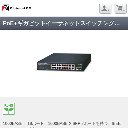
PoE+ギガビットイーサネットスイッチングハブ SFPポート付 GSD-2022P
1000BASE-T 18ポート、1000BASE-X SFP 2ポートを持つ、IEEE