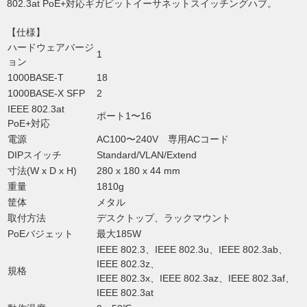
802.3at PoE+対応ギガビットイーサネットスイッチングハブ。
【仕様】
ハードウェアバージ
1
ョン
1000BASE-T
18
1000BASE-X SFP
2
IEEE 802.3at
ポート1〜16
PoE+対応
電源
AC100〜240V 専用ACコード
DIPスイッチ
Standard/VLAN/Extend
寸法(W x D x H)
280 x 180 x 44 mm
重量
1810g
筐体
メタル
取付方法
デスクトップ、ラックマウント
PoEバジェット
最大185W
IEEE 802.3、IEEE 802.3u、IEEE 802.3ab、
IEEE 802.3z、
規格
IEEE 802.3x、IEEE 802.3az、IEEE 802.3af、
IEEE 802.3at