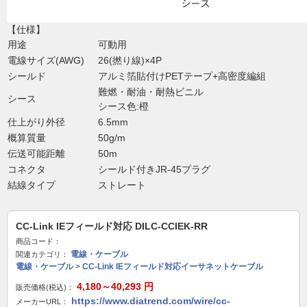
【仕様】
用途
可動用
電線サイズ(AWG)
26(撚り線)×4P
シールド
アルミ箔貼付けPETテープ+高密度編組
難燃・耐油・耐熱ビニル
シース
シース色:橙
仕上がり外径
6.5mm
概算質量
50g/m
伝送可能距離
50m
コネクタ
シールド付きJR-45プラグ
結線タイプ
ストレート
CC-Link IEフィールド対応 DILC-CCIEK-RR
商品コード：
電線・ケーブル
関連カテゴリ：
電線・ケーブル
>
CC-Link IEフィールド対応イーサネットケーブル
4,180～40,293
円
販売価格(税込)：
https://www.diatrend.com/wire/cc-
メーカーURL：