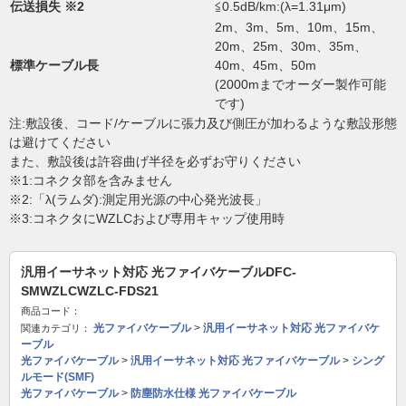
伝送損失 ※2
≦0.5dB/km:(λ=1.31μm)
2m、3m、5m、10m、15m、
20m、25m、30m、35m、
標準ケーブル長
40m、45m、50m
(2000mまでオーダー製作可能
です)
注:敷設後、コード/ケーブルに張力及び側圧が加わるような敷設形態
は避けてください
また、敷設後は許容曲げ半径を必ずお守りください
※1:コネクタ部を含みません
※2:「λ(ラムダ):測定用光源の中心発光波長」
※3:コネクタにWZLCおよび専用キャップ使用時
汎用イーサネット対応 光ファイバケーブルDFC-
SMWZLCWZLC-FDS21
商品コード：
光ファイバケーブル
>
汎用イーサネット対応 光ファイバケ
関連カテゴリ：
ーブル
光ファイバケーブル
>
汎用イーサネット対応 光ファイバケーブル
>
シング
ルモード(SMF)
光ファイバケーブル
>
防塵防水仕様 光ファイバケーブル