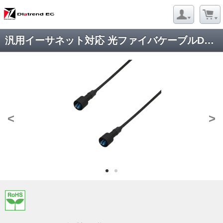
汎用イーサネット対応 光ファイバケーブルDFC-SMWZLCWZLC-FDS21
<
>