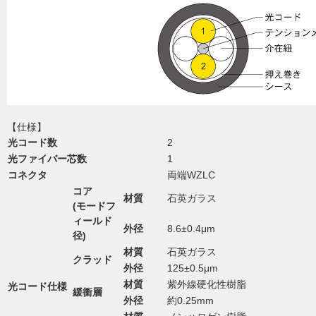
【仕様】
光コード数
2
光ファイバー芯数
1
コネクタ
両端WZLC
コア
材質
石英ガラス
(モードフ
ィールド
外径
8.6±0.4μm
径)
材質
石英ガラス
クラッド
外径
125±0.5μm
材質
紫外線硬化性樹脂
光コード仕様
緩衝層
外径
約0.25mm