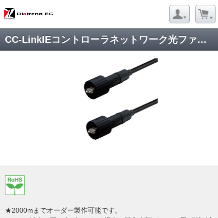
CC-LinkIEコントローラネットワーク光ファイバケーブルDFC-QGWZLCWZLC-FDS21
★2000mまでオーダー製作可能です。