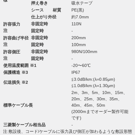
様
押え巻き
吸水テープ
シース
材質
PE(黒)
仕上がり外径
約7.0mm
非固定時
110N
許容張力
注
固定時
-
非固定時
200mm
許容曲げ半径
注
固定時
100mm
非固定時
980N/100mm
許容側圧
注
固定時
-
使用温度範囲 ※1
-20〜60℃
保護構造 ※3
IP67
≦3.0dB/km:(λ=0.85μm)
伝送損失 ※2
≦1.0dB/km:(λ=1.30μm)
2m、3m、5m、10m、15m、
20m、25m、30m、35m、
標準ケーブル長
40m、45m、50m
(2000mまでオーダー製作可能
です)
三菱製ケーブル相当品
-
注:敷設後、コード/ケーブルに張力及び側圧が加わるような敷設形態