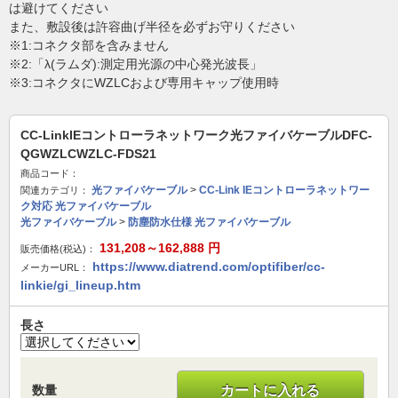
は避けてください
また、敷設後は許容曲げ半径を必ずお守りください
※1:コネクタ部を含みません
※2:「λ(ラムダ):測定用光源の中心発光波長」
※3:コネクタにWZLCおよび専用キャップ使用時
CC-LinkIEコントローラネットワーク光ファイバケーブルDFC-
QGWZLCWZLC-FDS21
商品コード：
光ファイバケーブル
>
CC-Link IEコントローラネットワー
関連カテゴリ：
ク対応 光ファイバケーブル
光ファイバケーブル
>
防塵防水仕様 光ファイバケーブル
131,208～162,888
円
販売価格(税込)：
https://www.diatrend.com/optifiber/cc-
メーカーURL：
linkie/gi_lineup.htm
長さ
数量
カートに入れる