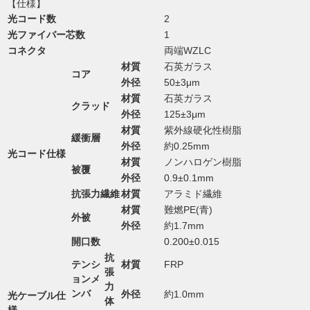
【仕様】
光コード数
2
光ファイバー芯数
1
コネクタ
両端WZLC
材質
石英ガラス
コア
外径
50±3μm
材質
石英ガラス
クラッド
外径
125±3μm
材質
紫外線硬化性樹脂
緩衝層
外径
約0.25mm
光コード仕様
材質
ノンハロゲン樹脂
被覆
外径
0.9±0.1mm
抗張力繊維
材質
アラミド繊維
材質
難燃PE(青)
外被
外径
約1.7mm
開口数
0.200±0.015
抗
テンシ
材質
FRP
張
ョンメ
力
ンバ
外径
約1.0mm
光ケーブル仕
体