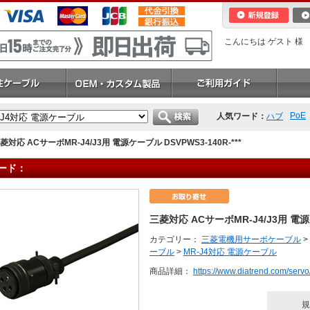
こんにちは ゲスト 様
PoE
人気ワード：
ハブ
菱対応 ACサーボMR-J4/J3用 電源ケーブル DSVPWS3-140R-***
ード：
三菱対応 ACサーボMR-J4/J3用 電源ケ
カテゴリー：
三菱電機用サーボケーブル
>
ーブル
>
MR-J4対応 電源ケーブル
商品詳細：
https://www.diatrend.com/serv
規