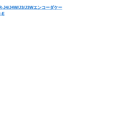
J4/J4W/J3/J3Wエンコーダケー
-E