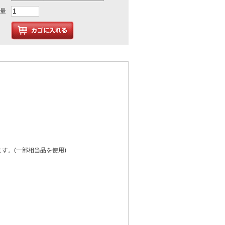
量
す。(一部相当品を使用)