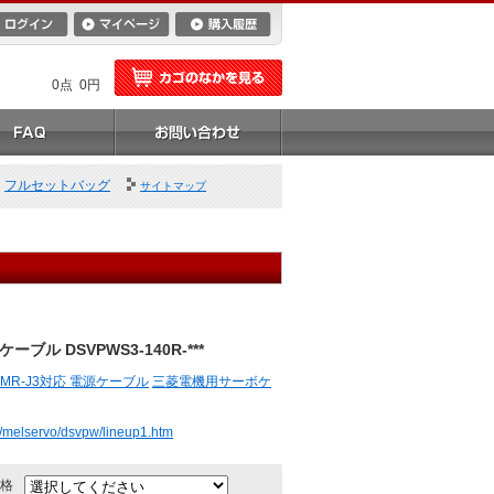
0点 0円
フルセットバッグ
サイトマップ
ーブル DSVPWS3-140R-***
MR-J3対応 電源ケーブル
三菱電機用サーボケ
o/melservo/dsvpw/lineup1.htm
格