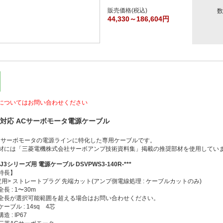
販売価格(税込)
数
44,330～186,604円
についてはお問い合わせください
対応 ACサーボモータ電源ケーブル
Cサーボモータの電源ラインに特化した専用ケーブルです。
材には「三菱電機株式会社サーボアンプ技術資料集」掲載の推奨部材を使用していま
4/J3シリーズ用 電源ケーブル DSVPWS3-140R-***
特長】
定用> ストレートプラグ 先端カット(アンプ側電線処理 : ケーブルカットのみ)
長 : 1〜30m
全長が選択可能範囲を超える場合はお問い合わせください。
ーブル : 14sq 4芯
 : IP67