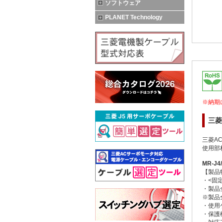
ソフトウェア
PLANET Technology
※納期
三菱
三菱A
使用部
MR-J
【製品
・<固
・製品全
※製品
・使用ケ
・保護構造