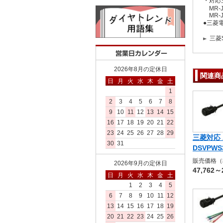
・対応
MR-J4
MR-J3
●三菱
三菱S
2026年8月の定休日
関連商
日
月
火
水
木
金
土
1
2
3
4
5
6
7
8
9
10
11
12
13
14
15
16
17
18
19
20
21
22
23
24
25
26
27
28
29
三菱対応 
30
31
DSVPWS3
販売価格（
2026年9月の定休日
47,762～
日
月
火
水
木
金
土
1
2
3
4
5
6
7
8
9
10
11
12
13
14
15
16
17
18
19
20
21
22
23
24
25
26