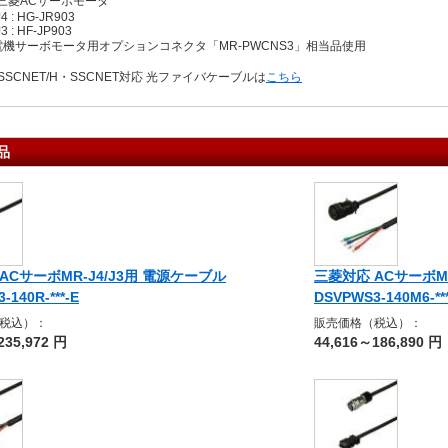
三菱ACサーボモータ
 : HG-JR903
 : HF-JP903
電機サーボモータ用オプションコネクタ「MR-PWCNS3」相当品使用
SCNET/H・SSCNET対応 光ファイバケーブルは
こちら
品
ACサーボMR-J4/J3用 電源ケーブル
三菱対応 ACサーボMR
-140R-***-E
DSVPWS3-140M6-**
税込）：
販売価格（税込）：
235,972 円
44,616～186,890 円