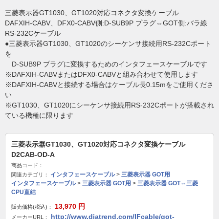
三菱表示器GT1030、GT1020対応コネクタ変換ケーブル
DAFXIH-CABV、DFX0-CABV側:D-SUB9P プラグ⇔GOT側:バラ線
RS-232Cケーブル
●三菱表示器GT1030、GT1020のシーケンサ接続用RS-232Cポート
を
D-SUB9P プラグに変換するためのインタフェースケーブルです
※DAFXIH-CABVまたはDFX0-CABVと組み合わせて使用します
※DAFXIH-CABVと接続する場合はケーブル長0.15mをご使用くださ
い
※GT1030、GT1020にシーケンサ接続用RS-232Cポートが搭載され
ている機種に限ります
三菱表示器GT1030、GT1020対応コネクタ変換ケーブル
D2CAB-OD-A
商品コード：
インタフェースケーブル
>
三菱表示器 GOT用
関連カテゴリ：
インタフェースケーブル
>
三菱表示器 GOT用
>
三菱表示器 GOT⇔三菱
CPU直結
13,970
円
販売価格(税込)：
http://www.diatrend.com/IFcable/got-
メーカーURL：