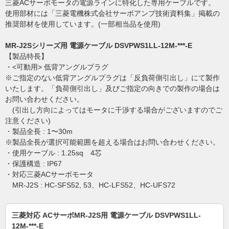
三菱ACサーボモータの電源ラインに特化した専用ケーブルです。
使用部材には「三菱電機株式会社サーボアンプ技術資料集」掲載の
推奨部材を使用しています。(一部相当品を使用)
MR-J2Sシリーズ用 電源ケーブル DSVPWS1LL-12M-***-E
【製品特長】
・<可動用> 低背アングルプラグ
※ご指定のない低背アングルプラグは「反負荷側引出し」にて製作
いたします。「負荷側引出し」及びご指定の向きでの製作の場合は
お問い合わせください。
(引出し方向によってはモータに干渉する場合がございますのでご
注意ください)
・製品全長 : 1〜30m
※製品全長が選択可能範囲を超える場合はお問い合わせください。
・使用ケーブル : 1.25sq 4芯
・保護構造 : IP67
・対応三菱ACサーボモータ
MR-J2S : HC-SFS52, 53、HC-LFS52、HC-UFS72
三菱対応 ACサーボMR-J2S用 電源ケーブル DSVPWS1LL-
12M-***-E