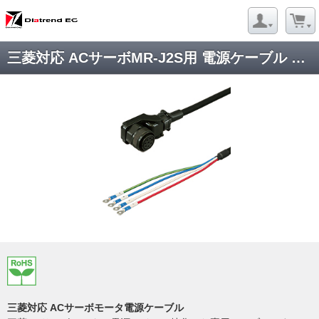
三菱対応 ACサーボMR-J2S用 電源ケーブル DSVPWS1LL-12M-***-E
三菱対応 ACサーボモータ電源ケーブル